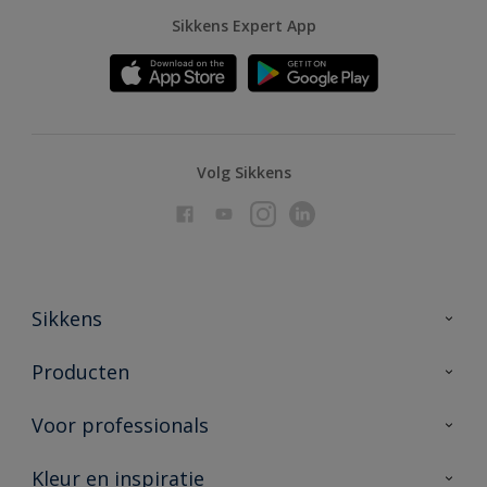
Sikkens Expert App
Volg Sikkens
Sikkens
Over Sikkens
Producten
AkzoNobel
Producten voor binnen
Voor professionals
Duurzaamheid
Producten voor buiten
Veelgestelde vragen
Advies & service
Kleur en inspiratie
Vind je verkooppunt