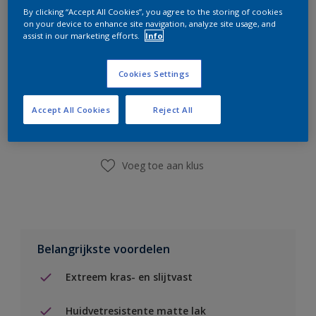
By clicking “Accept All Cookies”, you agree to the storing of cookies
on your device to enhance site navigation, analyze site usage, and
assist in our marketing efforts.
Info
Cookies Settings
Boodschappenlijst
Accept All Cookies
Reject All
Vind een winkel
Voeg toe aan klus
Belangrijkste voordelen
Extreem kras- en slijtvast
Huidvetresistente matte lak