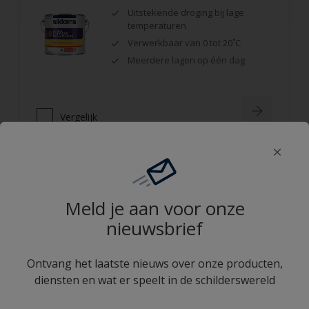
Uitstekende droging bij lage
temperaturen
Verwerkbaar van 0 tot 20˚C
Meerdere lagen op één dag
Vergelijk
Rubbol EPS
Meld je aan voor onze
Één-pot-systeem; gronden en
nieuwsbrief
aflakken met 1 product
Halfglans
Ontvang het laatste nieuws over onze producten,
Vochtregulerend
diensten en wat er speelt in de schilderswereld