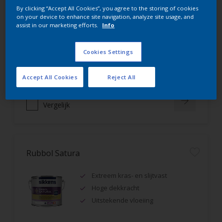
Rubbol AZ
By clicking “Accept All Cookies”, you agree to the storing of cookies
on your device to enhance site navigation, analyze site usage, and
assist in our marketing efforts.
Info
Uitstekende hoogglanslak
Tot 5 jaar bescherming
Cookies Settings
Zeer goede vloeiing
Accept All Cookies
Reject All
Vergelijk
Rubbol Satura
Extreem kras- en slijtvast
Hoge dekkracht
Uitstekende vloeiing