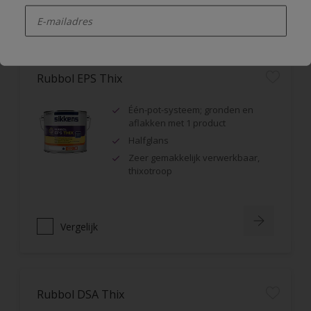
enter-your-email
Vergelijk
Rubbol EPS Thix
Één-pot-systeem; gronden en
aflakken met 1 product
Halfglans
Zeer gemakkelijk verwerkbaar,
thixotroop
Vergelijk
Rubbol DSA Thix