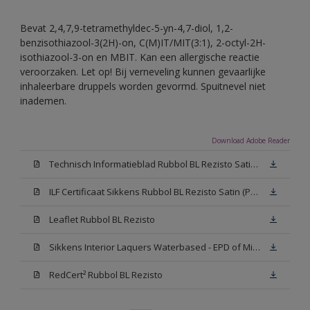
Bevat 2,4,7,9-tetramethyldec-5-yn-4,7-diol, 1,2-
benzisothiazool-3(2H)-on, C(M)IT/MIT(3:1), 2-octyl-2H-
isothiazool-3-on en MBIT. Kan een allergische reactie
veroorzaken. Let op! Bij verneveling kunnen gevaarlijke
inhaleerbare druppels worden gevormd. Spuitnevel niet
inademen.
Download Adobe Reader
Technisch Informatieblad Rubbol BL Rezisto Satin (PDF)
ILF Certificaat Sikkens Rubbol BL Rezisto Satin (PDF)
Leaflet Rubbol BL Rezisto
Sikkens Interior Laquers Waterbased - EPD of Milieuproductverklaring
RedCert² Rubbol BL Rezisto