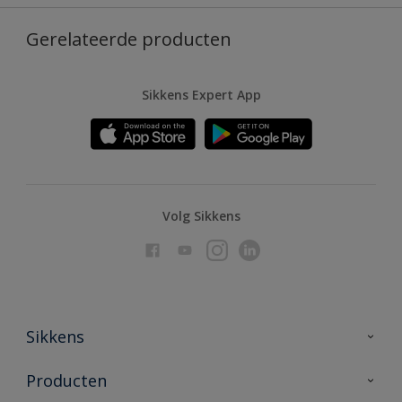
Gerelateerde producten
Sikkens Expert App
Volg Sikkens
Sikkens
Over Sikkens
Producten
AkzoNobel