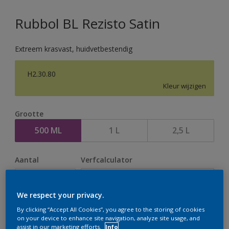
Rubbol BL Rezisto Satin
Extreem krasvast, huidvetbestendig
H2.30.80
Kleur wijzigen
Grootte
500 ML
1 L
2,5 L
Aantal
Verfcalculator
Bereken
We respect your privacy.
By clicking “Accept All Cookies”, you agree to the storing of cookies
Op dit moment is het niet mogelijk dit product online
on your device to enhance site navigation, analyze site usage, and
assist in our marketing efforts.
Info
te bestellen. Houd de website in de gaten, we werken