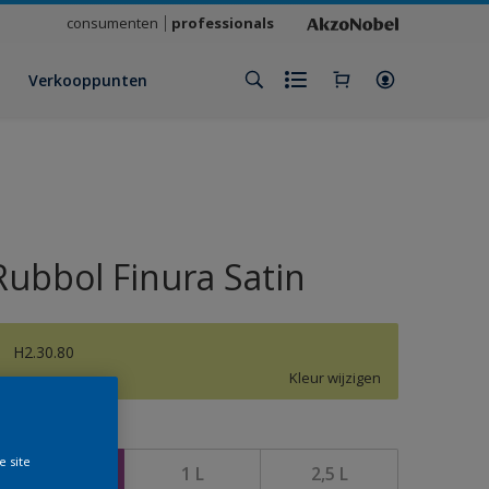
consumenten
professionals
Verkooppunten
Rubbol Finura Satin
H2.30.80
Kleur wijzigen
rootte
e site
500 ML
1 L
2,5 L