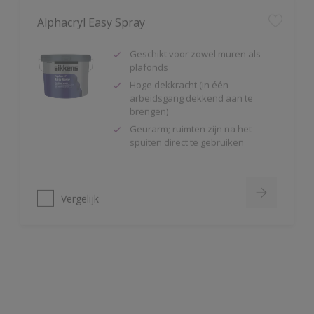
Geschikt voor zowel muren als
plafonds
Hoge dekkracht (in één
arbeidsgang dekkend aan te
brengen)
Geurarm; ruimten zijn na het
spuiten direct te gebruiken
Vergelijk
Alpha Isolux
Zeer goed isolerende matte
muurverf
Isoleert nicotine(vlekken),
waterkringen, koffievlekken,