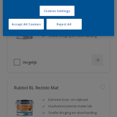
Rubbol BL Rezisto Satin
Cookies Settings
Extreem kras- en slijtvast
Accept All Cookies
Reject All
Huidvetresistente zijdeglanslak
Snelle droging en doorharding
Vergelijk
Rubbol BL Rezisto Mat
Extreem kras- en slijtvast
Huidvetresistente matte lak
Snelle droging en doorharding