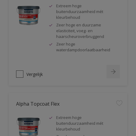
Extreem hoge
buitenduurzaamheid mét
kleurbehoud
Zeer hoge en duurzame
elasticiteit, voeg- en
haarscheuroverbruggend
Zeer hoge
waterdampdoorlaatbaarheid
Vergelijk
Alpha Topcoat Flex
Extreem hoge
buitenduurzaamheid mét
kleurbehoud