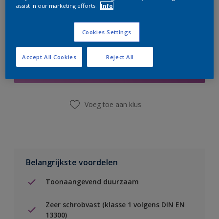
assist in our marketing efforts.
Info
Cookies Settings
Boodschappenlijst
Accept All Cookies
Reject All
Vind een winkel
Voeg toe aan klus
Belangrijkste voordelen
Toonaangevend duurzaam
Zeer schrobvast (klasse 1 volgens DIN EN
13300)