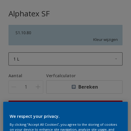
Alphatex SF
S1.10.80
Kleur wijzigen
1 L
1 L
Aantal
Verfcalculator
2,5 L
Bereken
5 L
10 L
Op dit moment is het niet mogelijk dit product online
te bestellen. Houd de website in de gaten, we werken
We respect your privacy.
er hard aan om de voorraad aan te vullen.
By clicking “Accept All Cookies”, you agree to the storing of cookies
on your device to enhance site navigation, analyze site usage, and