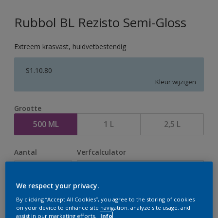
Rubbol BL Rezisto Semi-Gloss
Extreem krasvast, huidvetbestendig
S1.10.80
Kleur wijzigen
Grootte
500 ML
1 L
2,5 L
Aantal
Verfcalculator
Bereken
We respect your privacy.
By clicking “Accept All Cookies”, you agree to the storing of cookies
Op dit moment is het niet mogelijk dit product online
on your device to enhance site navigation, analyze site usage, and
assist in our marketing efforts.
Info
te bestellen. Houd de website in de gaten, we werken