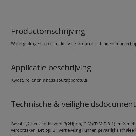
Productomschrijving
Watergedragen, oplosmiddelvrije, kalkmatte, binnenmuurverf op
Applicatie beschrijving
Kwast, roller en airless spuitapparatuur.
Technische & veiligheidsdocument
Bevat 1,2-benzisothiazool-3(2H)-on, C(M)IT/MIT(3-1) en 2-methy
veroorzaken. Let op! Bij verneveling kunnen gevaarlijke inhale