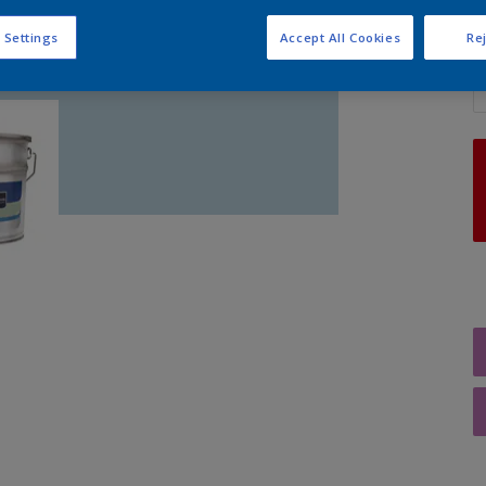
 Settings
Accept All Cookies
Rej
A