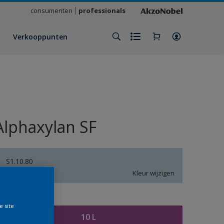
consumenten
professionals
Verkooppunten
Alphaxylan SF
S1.10.80
Kleur wijzigen
rootte
e site
10 L