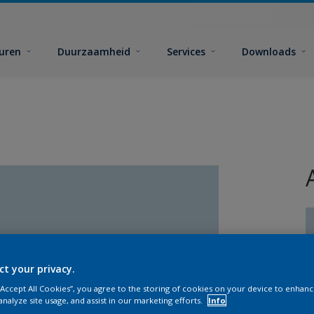
euren
Duurzaamheid
Services
Downloads
ct your privacy.
G
 “Accept All Cookies”, you agree to the storing of cookies on your device to enhanc
analyze site usage, and assist in our marketing efforts.
Info