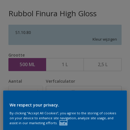
Rubbol Finura High Gloss
S1.10.80
Kleur wijzigen
Grootte
500 ML
1 L
2,5 L
Aantal
Verfcalculator
Bereken
We respect your privacy.
Op dit moment is het niet mogelijk dit product online
By clicking “Accept All Cookies”, you agree to the storing of cookies
on your device to enhance site navigation, analyze site usage, and
te bestellen. Houd de website in de gaten, we werken
assist in our marketing efforts.
Info
er hard aan om de voorraad aan te vullen.