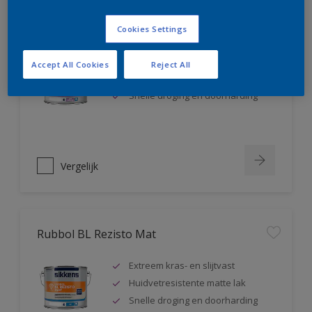
Rubbol BL Rezisto Satin
Cookies Settings
Extreem kras- en slijtvast
Accept All Cookies
Reject All
Huidvetresistente zijdeglanslak
Snelle droging en doorharding
Vergelijk
Rubbol BL Rezisto Mat
Extreem kras- en slijtvast
Huidvetresistente matte lak
Snelle droging en doorharding