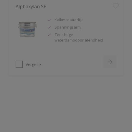
Kalkmat uiterlijk
Spanningsarm
Zeer hoge
waterdampdoorlatendheid
Vergelijk
Alphatex Satin SF
Uitstekende dekkracht
Zijdeglans muurverf
Zeer schrobvast (Klasse 1 volgens
DIN EN 13300)