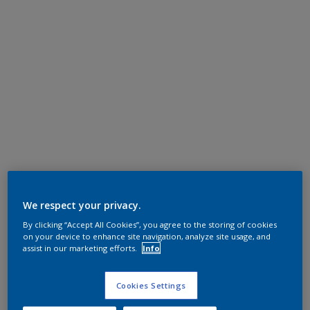
We respect your privacy.
By clicking “Accept All Cookies”, you agree to the storing of cookies
on your device to enhance site navigation, analyze site usage, and
assist in our marketing efforts.
Info
Cookies Settings