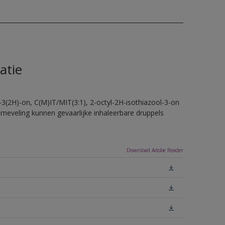
atie
-3(2H)-on, C(M)IT/MIT(3:1), 2-octyl-2H-isothiazool-3-on
erneveling kunnen gevaarlijke inhaleerbare druppels
Download Adobe Reader