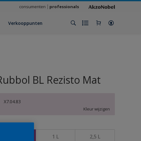
consumenten
professionals
Verkooppunten
Rubbol BL Rezisto Mat
X7.04.83
Kleur wijzigen
rootte
500 ML
1 L
2,5 L