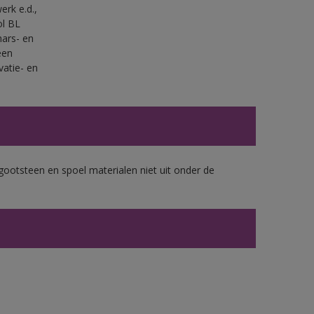
erk e.d.,
ol BL
ars- en
een
vatie- en
gootsteen en spoel materialen niet uit onder de