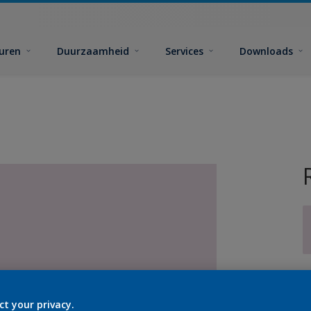
euren
Duurzaamheid
Services
Downloads
G
ct your privacy.