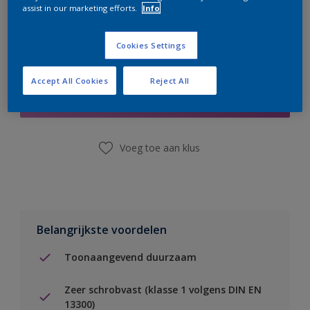
assist in our marketing efforts.
Info
Cookies Settings
Boodschappenlijst
Accept All Cookies
Reject All
Vind een winkel
Voeg toe aan klus
Belangrijkste voordelen
Toonaangevend duurzaam
Zeer schrobvast (klasse 1 volgens DIN EN
13300)