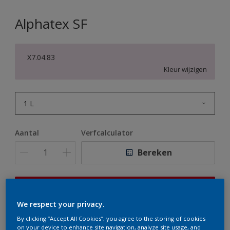
Alphatex SF
X7.04.83
Kleur wijzigen
1 L
1 L
Aantal
Verfcalculator
2,5 L
Bereken
5 L
10 L
Op dit moment is het niet mogelijk dit product online
te bestellen. Houd de website in de gaten, we werken
We respect your privacy.
er hard aan om de voorraad aan te vullen.
By clicking “Accept All Cookies”, you agree to the storing of cookies
on your device to enhance site navigation, analyze site usage, and