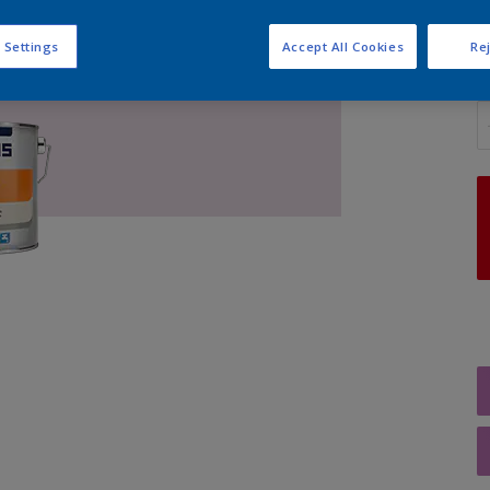
 Settings
Accept All Cookies
Rej
A