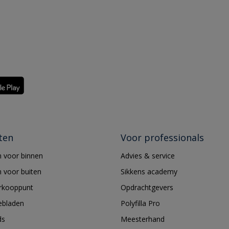
ten
Voor professionals
 voor binnen
Advies & service
 voor buiten
Sikkens academy
erkooppunt
Opdrachtgevers
ebladen
Polyfilla Pro
ds
Meesterhand