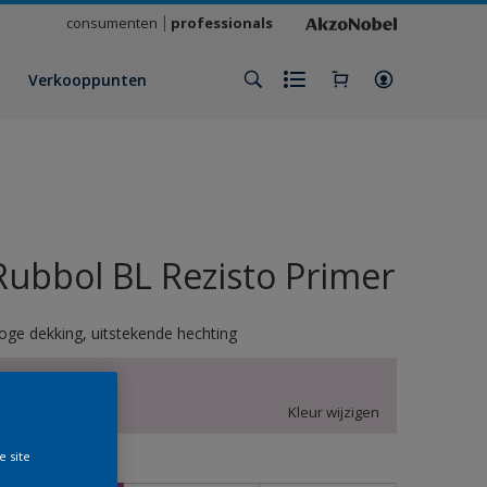
consumenten
professionals
Verkooppunten
Rubbol BL Rezisto Primer
oge dekking, uitstekende hechting
X7.04.83
Kleur wijzigen
e site
rootte