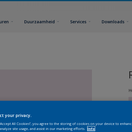
euren
Duurzaamheid
Services
Downloads
H
ct your privacy.
 “Accept All Cookies”, you agree to the storing of cookies on your device to enhanc
G
analyze site usage, and assist in our marketing efforts.
Info