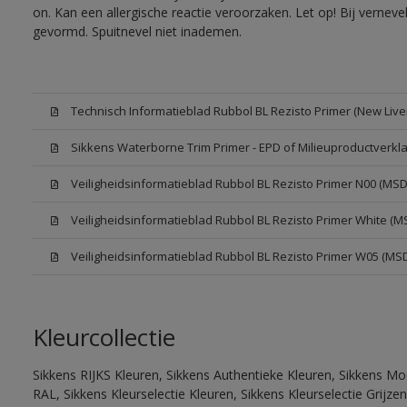
on. Kan een allergische reactie veroorzaken. Let op! Bij vernev
gevormd. Spuitnevel niet inademen.
Technisch Informatieblad Rubbol BL Rezisto Primer (New Liver
Sikkens Waterborne Trim Primer - EPD of Milieuproductverkla
Veiligheidsinformatieblad Rubbol BL Rezisto Primer N00 (MSD
Veiligheidsinformatieblad Rubbol BL Rezisto Primer White (M
Veiligheidsinformatieblad Rubbol BL Rezisto Primer W05 (MS
Kleurcollectie
Sikkens RIJKS Kleuren, Sikkens Authentieke Kleuren, Sikkens Mo
RAL, Sikkens Kleurselectie Kleuren, Sikkens Kleurselectie Grijze