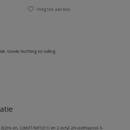
Voeg toe aan klus
ak. Goede hechting en vulling.
atie
-3(2H)-on, C(M)IT/MIT(3:1) en 2-octyl-2H-isothiazool-3-