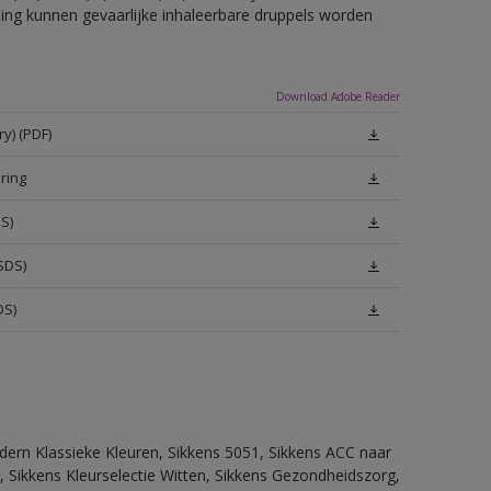
eling kunnen gevaarlijke inhaleerbare druppels worden
Download Adobe Reader
y) (PDF)
ring
S)
SDS)
DS)
dern Klassieke Kleuren, Sikkens 5051, Sikkens ACC naar
n, Sikkens Kleurselectie Witten, Sikkens Gezondheidszorg,