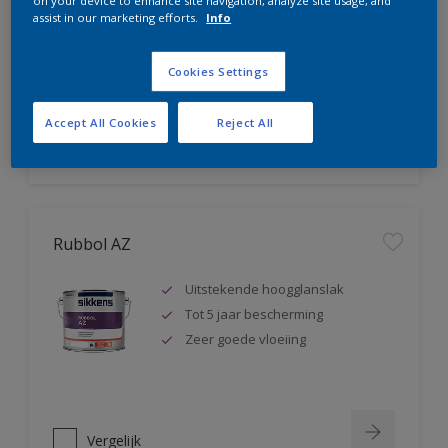
on your device to enhance site navigation, analyze site usage, and
assist in our marketing efforts.
Info
Geschikt voor 4-seizoenen
onderhoud
Gemakkelijk verwerkbaar
Cookies Settings
Accept All Cookies
Reject All
Vergelijk
Rubbol AZ
Uitstekende hoogglanslak
Tot 5 jaar bescherming
Zeer goede vloeiing
Vergelijk