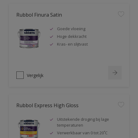
Rubbol Finura Satin
Goede vloeiing
Hoge dekkracht
Kras- en slijtvast
Vergelijk
Rubbol Express High Gloss
Uitstekende droging bij lage
temperaturen
Verwerkbaar van 0 tot 20˚C