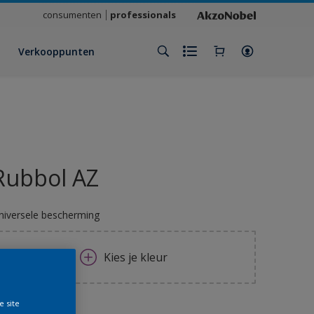
consumenten
professionals
Verkooppunten
Rubbol AZ
niversele bescherming
Kies je kleur
e site
rootte