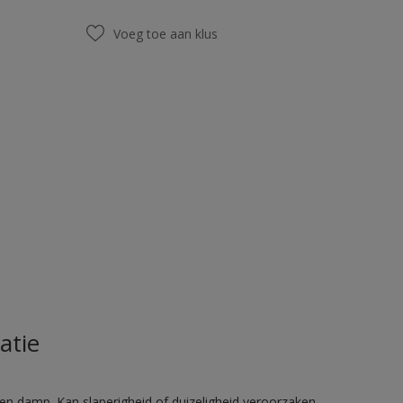
Voeg toe aan klus
atie
en damp. Kan slaperigheid of duizeligheid veroorzaken.