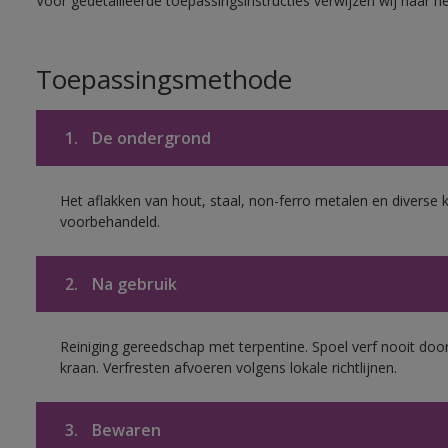
Voor gedetailleerde toepassingsinstructies verwijzen wij naar h
Toepassingsmethode
1.
De ondergrond
Het aflakken van hout, staal, non-ferro metalen en diverse k
voorbehandeld.
2.
Na gebruik
Reiniging gereedschap met terpentine. Spoel verf nooit door
kraan. Verfresten afvoeren volgens lokale richtlijnen.
3.
Bewaren