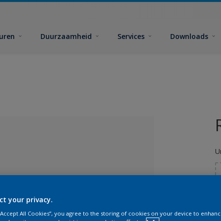
euren
Duurzaamheid
Services
Downloads
U
ct your privacy.
 “Accept All Cookies”, you agree to the storing of cookies on your device to enhanc
G
lecteerd