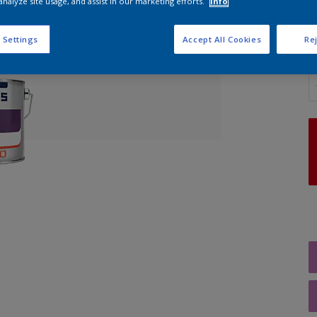
analyze site usage, and assist in our marketing efforts.
Info
 Settings
Accept All Cookies
Rej
A