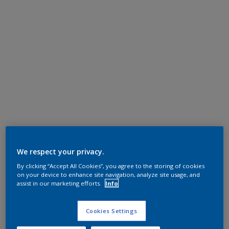
We respect your privacy.
By clicking “Accept All Cookies”, you agree to the storing of cookies
on your device to enhance site navigation, analyze site usage, and
assist in our marketing efforts.
Info
Cookies Settings