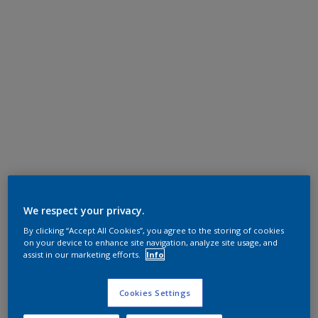
We respect your privacy.
By clicking “Accept All Cookies”, you agree to the storing of cookies
on your device to enhance site navigation, analyze site usage, and
assist in our marketing efforts.
Info
Cookies Settings