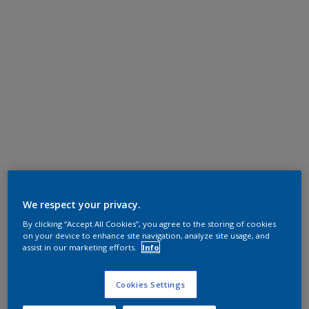
We respect your privacy.
By clicking “Accept All Cookies”, you agree to the storing of cookies
on your device to enhance site navigation, analyze site usage, and
assist in our marketing efforts.
Info
Cookies Settings