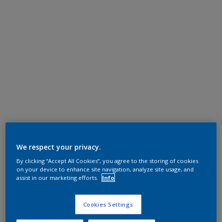
We respect your privacy.
By clicking “Accept All Cookies”, you agree to the storing of cookies
on your device to enhance site navigation, analyze site usage, and
assist in our marketing efforts.
Info
Cookies Settings