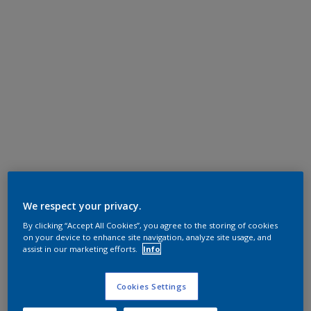
We respect your privacy.
By clicking “Accept All Cookies”, you agree to the storing of cookies
on your device to enhance site navigation, analyze site usage, and
assist in our marketing efforts.
Info
Cookies Settings