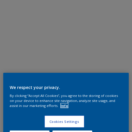
We respect your privacy.
By clicking “Accept All Cookies”, you agree to the storing of cookies
on your device to enhance site navigation, analyze site usage, and
assist in our marketing efforts.
Info
Cookies Settings