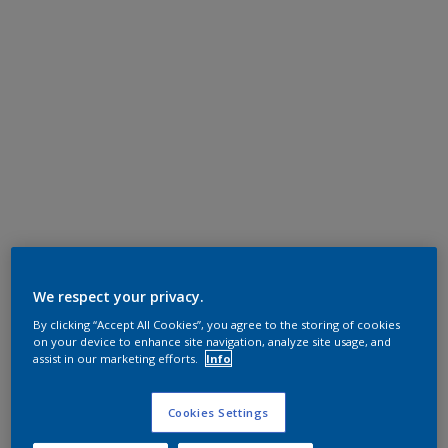
We respect your privacy.
By clicking “Accept All Cookies”, you agree to the storing of cookies
on your device to enhance site navigation, analyze site usage, and
assist in our marketing efforts.
Info
Cookies Settings