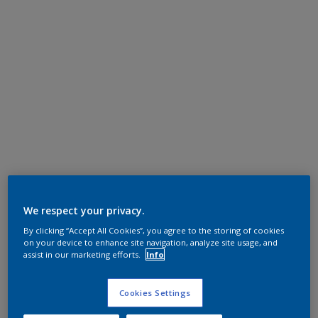
We respect your privacy.
By clicking “Accept All Cookies”, you agree to the storing of cookies
on your device to enhance site navigation, analyze site usage, and
assist in our marketing efforts.
Info
Cookies Settings