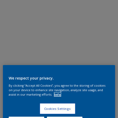
We respect your privacy.
By clicking “Accept All Cookies”, you agree to the storing of cookies
on your device to enhance site navigation, analyze site usage, and
assist in our marketing efforts.
Info
Cookies Settings