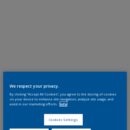
We respect your privacy.
By clicking “Accept All Cookies”, you agree to the storing of cookies
on your device to enhance site navigation, analyze site usage, and
assist in our marketing efforts.
Info
Cookies Settings