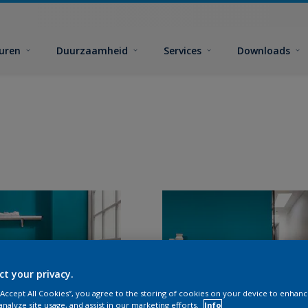
euren
Duurzaamheid
Services
Downloads
ct your privacy.
 “Accept All Cookies”, you agree to the storing of cookies on your device to enhanc
analyze site usage, and assist in our marketing efforts.
Info