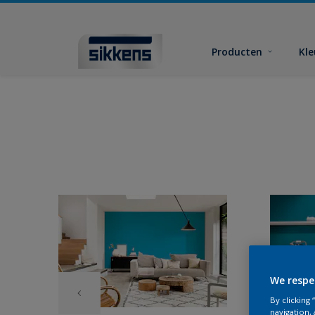
Producten
Kl
We respe
By clicking
navigation, 