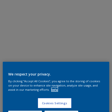
We respect your privacy.
By clicking “Accept All Cookies”, you agree to the storing of cookies
on your device to enhance site navigation, analyze site usage, and
assist in our marketing efforts.
Info
Cookies Settings