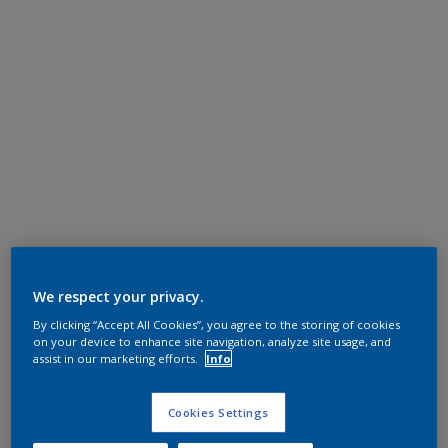
We respect your privacy.
By clicking “Accept All Cookies”, you agree to the storing of cookies
on your device to enhance site navigation, analyze site usage, and
assist in our marketing efforts.
Info
Cookies Settings