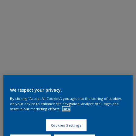
We respect your privacy.
By clicking “Accept All Cookies”, you agree to the storing of cookies
on your device to enhance site navigation, analyze site usage, and
assist in our marketing efforts.
Info
Cookies Settings