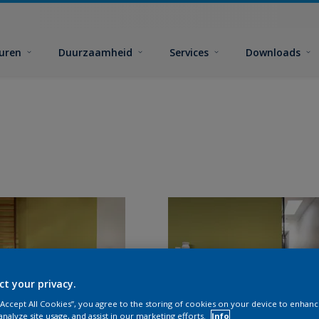
euren
Duurzaamheid
Services
Downloads
ct your privacy.
 “Accept All Cookies”, you agree to the storing of cookies on your device to enhanc
analyze site usage, and assist in our marketing efforts.
Info