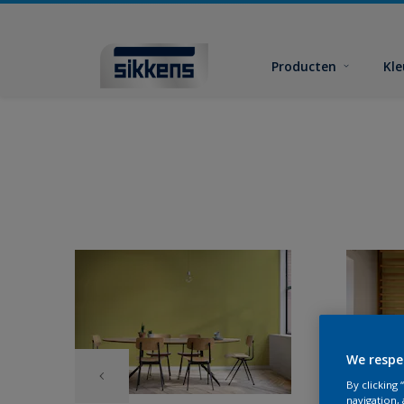
Producten
Kl
We respe
By clicking
navigation, 