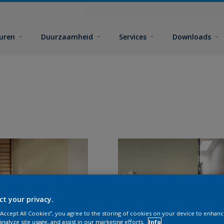
euren
Duurzaamheid
Services
Downloads
ct your privacy.
 “Accept All Cookies”, you agree to the storing of cookies on your device to enhanc
analyze site usage, and assist in our marketing efforts.
Info