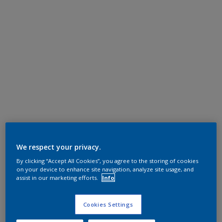
We respect your privacy.
By clicking “Accept All Cookies”, you agree to the storing of cookies
on your device to enhance site navigation, analyze site usage, and
assist in our marketing efforts.
Info
Cookies Settings