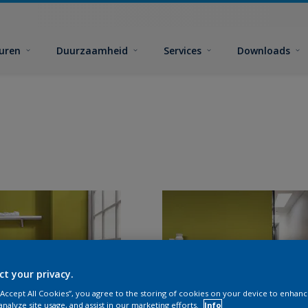
euren
Duurzaamheid
Services
Downloads
ct your privacy.
 “Accept All Cookies”, you agree to the storing of cookies on your device to enhanc
analyze site usage, and assist in our marketing efforts.
Info