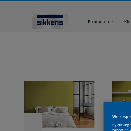
Producten
Kl
We respe
By clicking
navigation, 