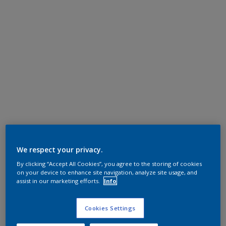
We respect your privacy.
By clicking “Accept All Cookies”, you agree to the storing of cookies
on your device to enhance site navigation, analyze site usage, and
assist in our marketing efforts.
Info
Cookies Settings