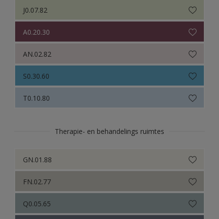
J0.07.82
A0.20.30
AN.02.82
S0.30.60
T0.10.80
Therapie- en behandelings ruimtes
GN.01.88
FN.02.77
Q0.05.65