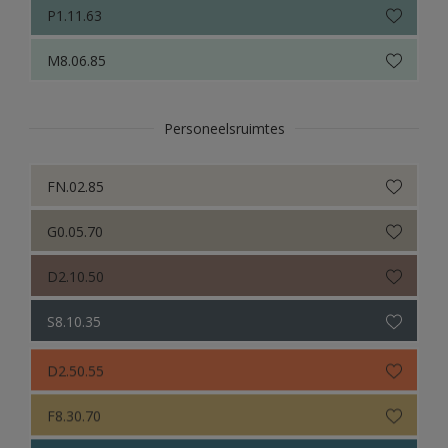
P1.11.63
M8.06.85
Personeelsruimtes
FN.02.85
G0.05.70
D2.10.50
S8.10.35
D2.50.55
F8.30.70