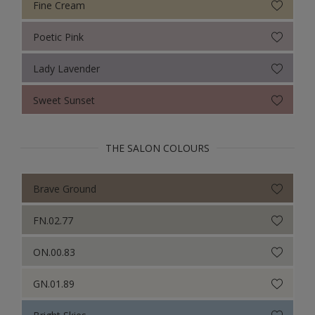
Fine Cream
Poetic Pink
Lady Lavender
Sweet Sunset
THE SALON COLOURS
Brave Ground
FN.02.77
ON.00.83
GN.01.89
Bright Skies