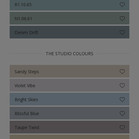
R1.10.65
N1.06.61
Denim Drift
THE STUDIO COLOURS
Sandy Steps
Violet Vibe
Bright Skies
Blissful Blue
Taupe Twist