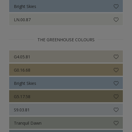
Sikkens Colour Futures 2021
Bright Skies
Colour Futures 2020
LN.00.87
Sikkens Colour Futures 2019
Sikkens Colour Futures 2018
THE GREENHOUSE COLOURS
G4.05.81
G0.16.68
Bright Skies
G5.17.58
S9.03.81
Tranquil Dawn