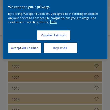
We respect your privacy.
Sikkens Colour Futures 2025
By clicking “Accept All Cookies”, you agree to the storing of cookies
on your device to enhance site navigation, analyze site usage, and
Sikkens Modern Klassieke Kleuren
Filters
assist in our marketing efforts.
Info
Sikkens 5051
Cookies Settings
Sikkens ACC naar RAL
Sikkens ACC naar RAL (32 kleuren)
Accept All Cookies
Reject All
Sikkens Kleurselectie Kleuren
Sikkens Kleurselectie Grijzen
1000
Sikkens Kleurselectie Witten
1001
Sikkens Colour Futures 2024
1013
Sikkens Colour Futures 2023
1014
Sikkens Colour Futures 2022