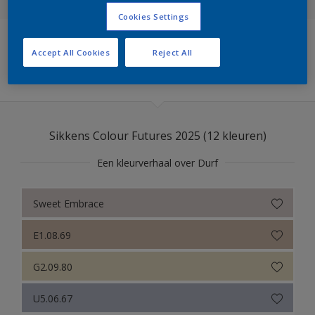
Cookies Settings
Sikkens Colour Futures 2025
Accept All Cookies
Reject All
Sikkens Modern Klassieke Kleuren
Filters
Sikkens 5051
Sikkens ACC naar RAL
Sikkens Colour Futures 2025 (12 kleuren)
Sikkens Kleurselectie Kleuren
Een kleurverhaal over Durf
Sikkens Kleurselectie Grijzen
Sikkens Kleurselectie Witten
Sweet Embrace
Sikkens Colour Futures 2024
E1.08.69
Sikkens Colour Futures 2023
G2.09.80
Sikkens Colour Futures 2022
U5.06.67