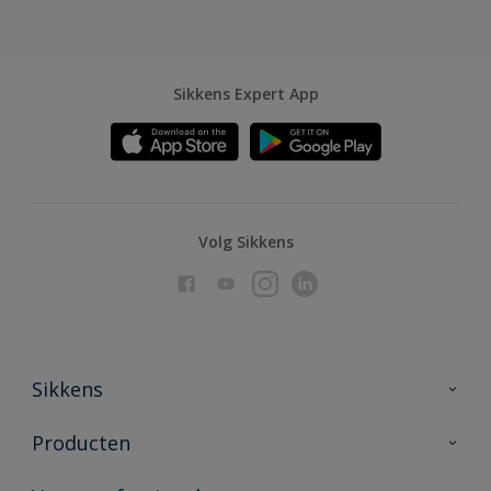
Sikkens Expert App
Volg Sikkens
Sikkens
Over Sikkens
Producten
AkzoNobel
Producten voor binnen