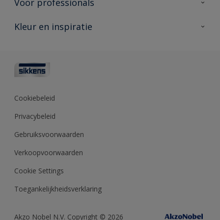
Voor professionals
Duurzaamheid
Producten voor buiten
Veelgestelde vragen
Advies & service
Kleur en inspiratie
Vind je verkooppunt
Contact
Sikkens academy
Informatiebladen
Kleuren
Opdrachtgevers
Downloads
Kleurtesters
Polyfilla Pro
Kleurcollecties
Meesterhand
Kleur van het jaar
Cookiebeleid
Sikkens Center
Kleurhulpmiddelen
Privacybeleid
Kennisbank
Gebruiksvoorwaarden
Verkoopvoorwaarden
Cookie Settings
Toegankelijkheidsverklaring
Akzo Nobel N.V. Copyright © 2026