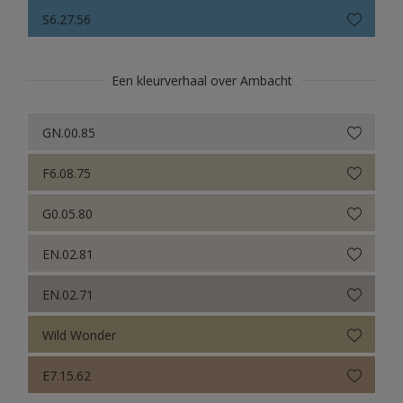
Sikkens Colour Futures 2021
S6.27.56
Colour Futures 2020
Sikkens Colour Futures 2019
Een kleurverhaal over Ambacht
Sikkens Colour Futures 2018
GN.00.85
F6.08.75
G0.05.80
EN.02.81
EN.02.71
Wild Wonder
E7.15.62