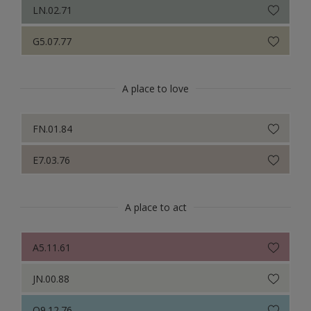
LN.02.71
G5.07.77
A place to love
FN.01.84
E7.03.76
A place to act
A5.11.61
JN.00.88
Q9.12.76