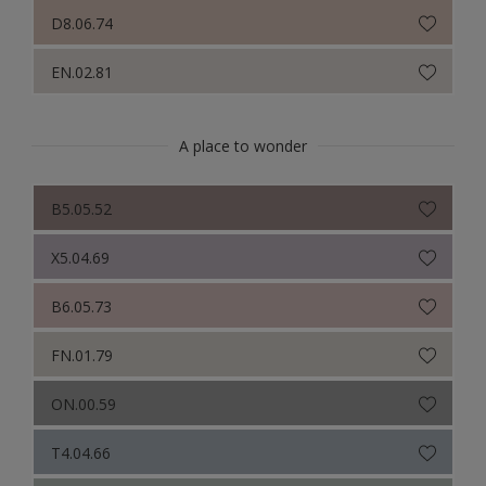
Sikkens Colour Futures 2021
D8.06.74
Colour Futures 2020
EN.02.81
Sikkens Colour Futures 2019
Sikkens Colour Futures 2018
A place to wonder
B5.05.52
X5.04.69
B6.05.73
FN.01.79
ON.00.59
T4.04.66