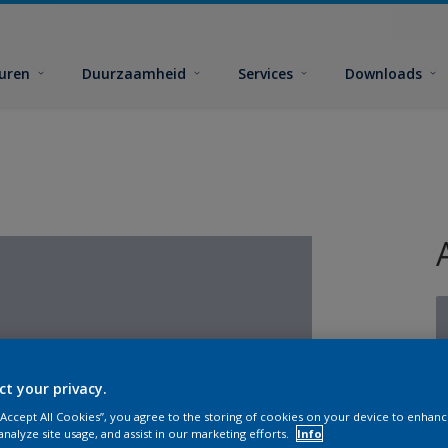
euren
Duurzaamheid
Services
Downloads
ct your privacy.
G
 “Accept All Cookies”, you agree to the storing of cookies on your device to enhanc
analyze site usage, and assist in our marketing efforts.
Info