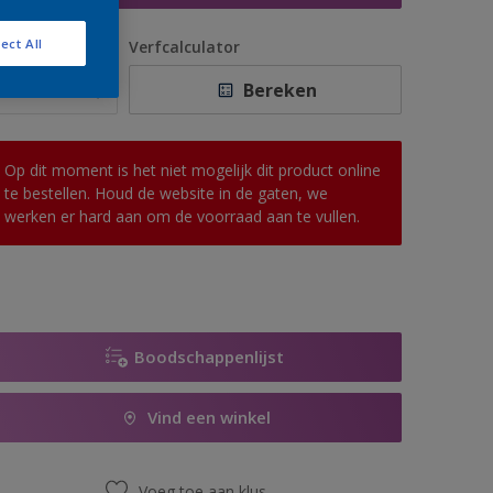
ect All
antal
Verfcalculator
Bereken
Op dit moment is het niet mogelijk dit product online
te bestellen. Houd de website in de gaten, we
werken er hard aan om de voorraad aan te vullen.
Boodschappenlijst
Vind een winkel
Voeg toe aan klus