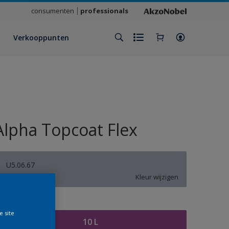
consumenten
professionals
Verkooppunten
Alpha Topcoat Flex
U5.06.67
Kleur wijzigen
rootte
e site
10 L