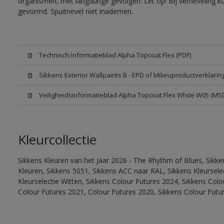
organismen, met langdurige gevolgen. Let op! Bij verneveling k
gevormd. Spuitnevel niet inademen.
Technisch Informatieblad Alpha Topcoat Flex (PDF)
Sikkens Exterior Wallpaints B - EPD of Milieuproductverklarin
Veiligheidsinformatieblad Alpha Topcoat Flex White W05 (MS
Kleurcollectie
Sikkens Kleuren van het Jaar 2026 - The Rhythm of Blues, Sikk
Kleuren, Sikkens 5051, Sikkens ACC naar RAL, Sikkens Kleurselect
Kleurselectie Witten, Sikkens Colour Futures 2024, Sikkens Col
Colour Futures 2021, Colour Futures 2020, Sikkens Colour Futu