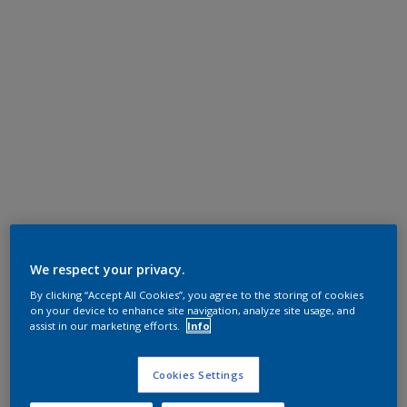
We respect your privacy.
By clicking “Accept All Cookies”, you agree to the storing of cookies
on your device to enhance site navigation, analyze site usage, and
assist in our marketing efforts.
Info
Cookies Settings