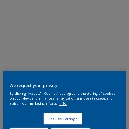
We respect your privacy.
By clicking “Accept All Cookies”, you agree to the storing of cookies
on your device to enhance site navigation, analyze site usage, and
assist in our marketing efforts.
Info
Cookies Settings