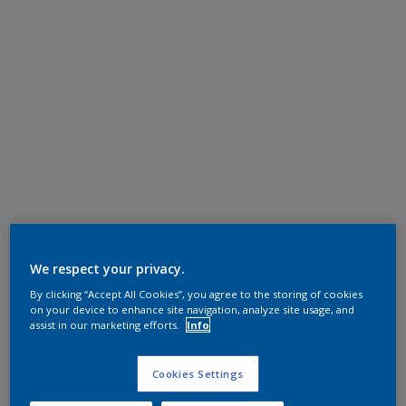
We respect your privacy.
By clicking “Accept All Cookies”, you agree to the storing of cookies
on your device to enhance site navigation, analyze site usage, and
assist in our marketing efforts.
Info
Cookies Settings