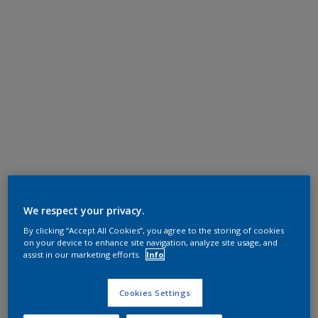
We respect your privacy.
By clicking “Accept All Cookies”, you agree to the storing of cookies
on your device to enhance site navigation, analyze site usage, and
assist in our marketing efforts.
Info
Cookies Settings