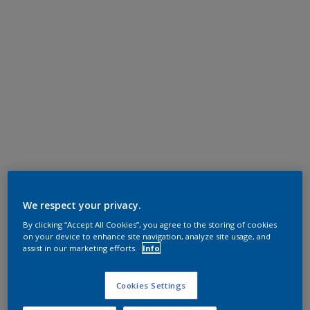
We respect your privacy.
By clicking “Accept All Cookies”, you agree to the storing of cookies
on your device to enhance site navigation, analyze site usage, and
assist in our marketing efforts.
Info
Cookies Settings