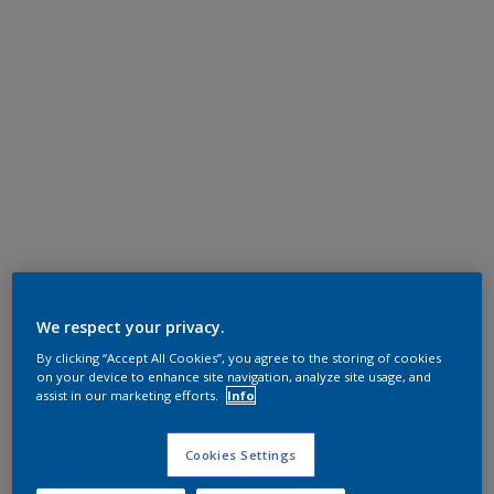
We respect your privacy.
By clicking “Accept All Cookies”, you agree to the storing of cookies
on your device to enhance site navigation, analyze site usage, and
assist in our marketing efforts.
Info
Cookies Settings