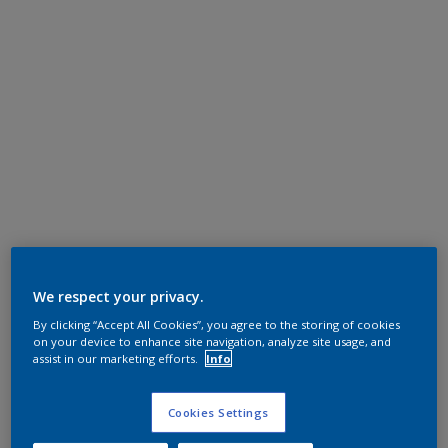
We respect your privacy.
By clicking “Accept All Cookies”, you agree to the storing of cookies
on your device to enhance site navigation, analyze site usage, and
assist in our marketing efforts.
Info
Cookies Settings