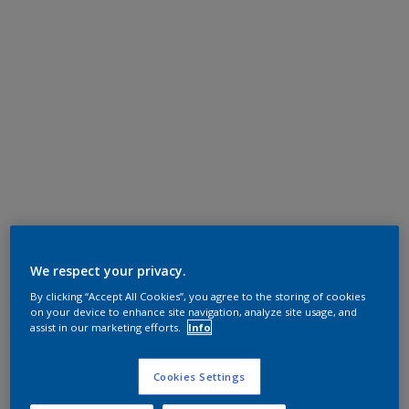
We respect your privacy.
By clicking “Accept All Cookies”, you agree to the storing of cookies
on your device to enhance site navigation, analyze site usage, and
assist in our marketing efforts.
Info
Cookies Settings