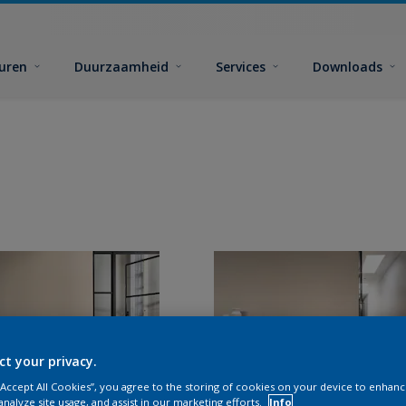
euren
Duurzaamheid
Services
Downloads
ct your privacy.
 “Accept All Cookies”, you agree to the storing of cookies on your device to enhanc
analyze site usage, and assist in our marketing efforts.
Info